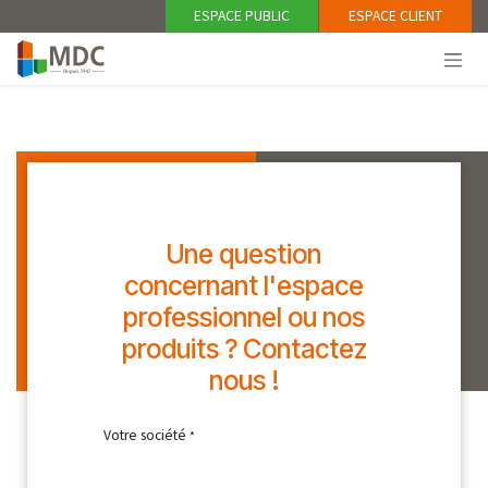
Se rendre au contenu
ESPACE PUBLIC
ESPACE CLIENT
Une question
concernant l'espace
professionnel ou nos
produits ? Contactez
nous !
Votre société
*