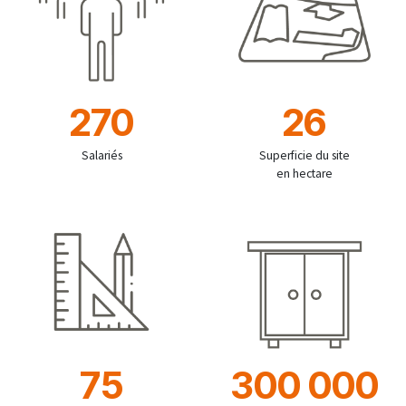
270
26
Salariés
Superficie du site
en hectare
75​
300 000